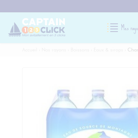
Mes rayo
Accueil
›
Nos rayons
›
Boissons
›
Eaux & sirops
›
Chan