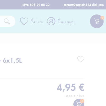
+596 696 29 08 32
contact@captain123-click.com
0
Ma liste
Mon compte
e 6x1,5L
4,95 €
0,55 € / litre