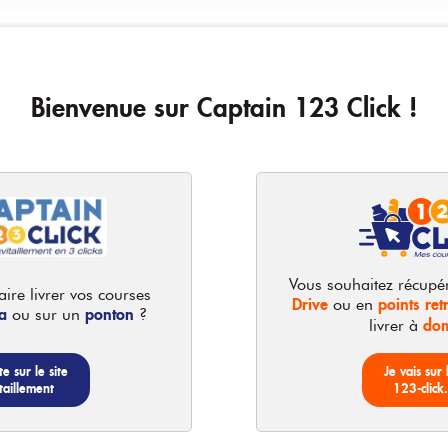
Bienvenue sur Captain 123 Click !
Le pack de 8
Vous souhaitez récupé
ire livrer vos courses
Drive
points retr
ou en
a
ponton
ou sur un
?
dom
livrer à
12x50cl
te sur le site
Je vais sur 
taillement
123-click
Eau de source
Clara- Eau de source
3,92 €
4
12x50cl
3.92 € /
unité