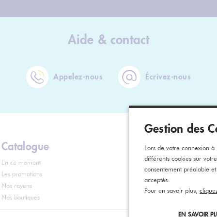
Aide & contact
Appelez-nous
Écrivez-nous
Gestion des C
Catalogue
Informati
Lors de votre connexion à n
différents cookies sur votr
En ce moment
Contact
consentement préalable et
Les promotions
FAQ
acceptés.
Nos rayons
Services
Pour en savoir plus,
clique
Nos boutiques
Nos Points Retrait
EN SAVOIR P