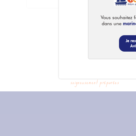
Les Anses d’Arlet _ Au Ponton
Les Anses d’Arlet _ Au Ponton Petite Anse
Vous souhaitez fa
97217 Les Anses d'Arlet
marin
dans une
Sainte-Anne _ Au Ponton
Sainte-Anne _ Au Ponton
Je res
97227 Sainte-Anne
Avi
Saint-Pierre _ Au Ponton
Saint-Pierre _ Au Ponton
97250 Saint-Pierre
Vos commandes
soigneusement préparées