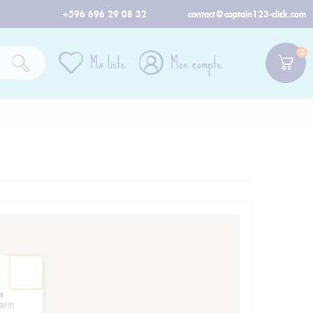
+596 696 29 08 32
contact@captain123-click.com
0
Ma liste
Mon compte
n
arin