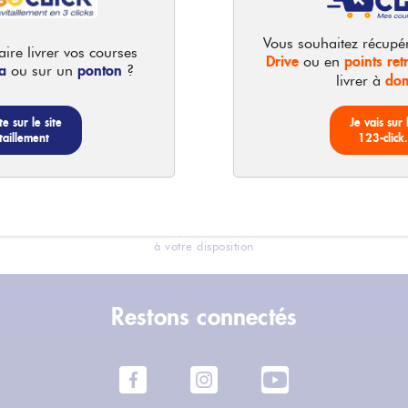
Vous souhaitez récupé
ire livrer vos courses
Drive
points retr
ou en
a
ponton
ou sur un
?
dom
livrer à
te sur le site
Je vais sur 
taillement
123-click
2 modes de retrait
à votre disposition
Restons connectés