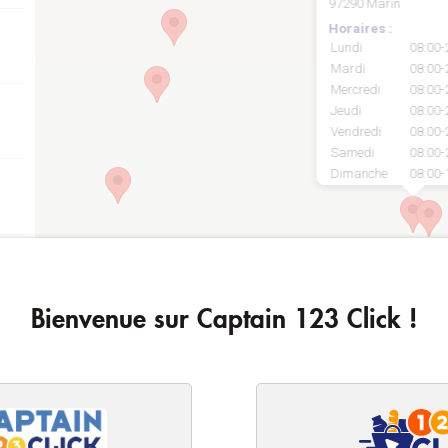
97290 Marin
Horaires :
Lundi
08:00-
Mardi
08:00-
Mercredi
08:00-
Jeudi
08:00-
Vendredi
08:00-
Samedi
08:00-
Dimanche
08:00-
Bienvenue sur Captain 123 Click !