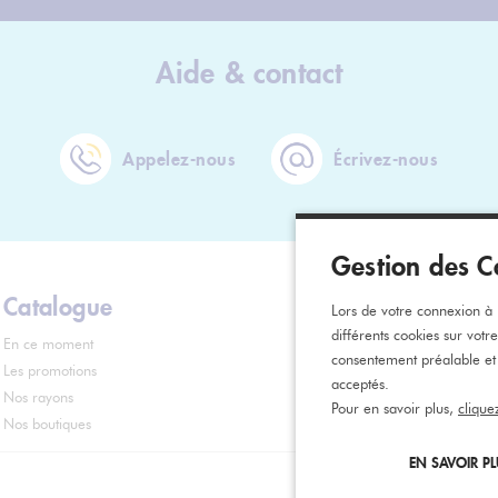
Aide & contact
Appelez-nous
Écrivez-nous
Gestion des C
Catalogue
Informati
Lors de votre connexion à n
différents cookies sur votr
En ce moment
Contact
consentement préalable et
Les promotions
FAQ
acceptés.
Nos rayons
Services
Pour en savoir plus,
clique
Nos boutiques
Nos Points Retrait
EN SAVOIR P