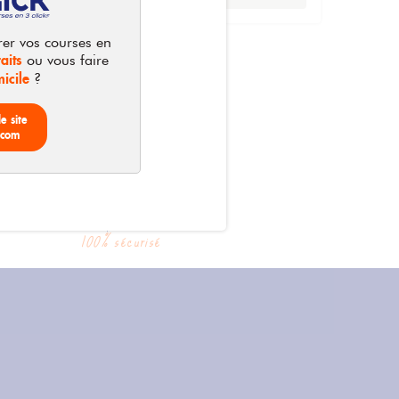
rer vos courses en
aits
ou vous faire
icile
?
le site
.com
Un paiement
100% sécurisé