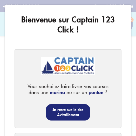
+596 696 29 08 32
contact@captain123-click.com
Bienvenue sur Captain 123
0
Click !
Vous souhaitez faire livrer vos courses
marina
ponton
dans une
ou sur un
?
Je reste sur le site
Avitaillement