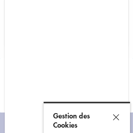
Mabelo - Eau de source
La bouteille de 1,5L
Hors
Stock
0,85 €
soit 0,57 € /
litre
1,5L
2 modes de retrait
Vos commandes
Un paiement
soigneusement
100% sécurisé
à votre disposition
préparées
Gestion des
Cookies
Restons connectés