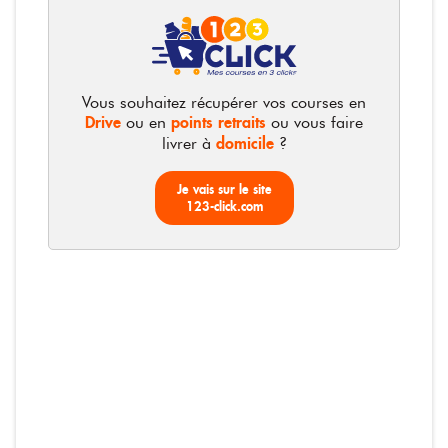
12x50cl
Photos non contractuelles
Vous souhaitez récupérer vos courses en
Drive
points retraits
ou en
ou vous faire
domicile
livrer à
?
Chanflor - Eau de source
Je vais sur le site
12x50cl
123-click.com
Le pack de 12x50cL
8,09 €
1,35 € / litre
8,09 €
Total :