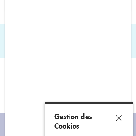
soit 2,69 € /
pièce
20
AIX LES BAINS ATOMISEUR 400 ML
2 modes de retrait
Vos commandes
Un paiement
soigneusement
100% sécurisé
à votre disposition
préparées
Gestion des
Cookies
Restons connectés