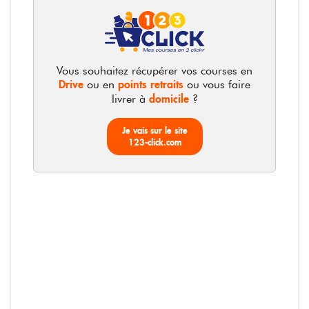
400ml
Photos non contractuelles
Vous souhaitez récupérer vos courses en
Drive
points retraits
ou en
ou vous faire
domicile
livrer à
?
Aix-Les-Bains - Brumisateur
Je vais sur le site
d'eau minérale naturelle
123-click.com
Le spray de 400ml
2,95 €
7,38 € / litre
2,95 €
Total :