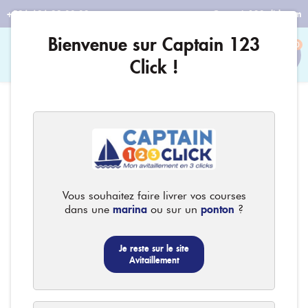
+596 696 29 08 32
contact@captain123-click.com
Bienvenue sur Captain 123
0
Click !
Vous souhaitez faire livrer vos courses
marina
ponton
dans une
ou sur un
?
Je reste sur le site
Avitaillement