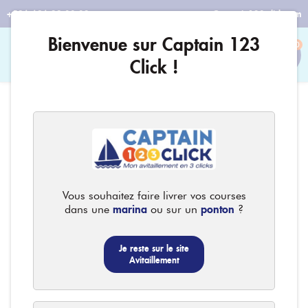
+596 696 29 08 32
contact@captain123-click.com
Bienvenue sur Captain 123
0
Click !
Vous souhaitez faire livrer vos courses
marina
ponton
dans une
ou sur un
?
Je reste sur le site
Avitaillement