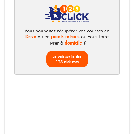
18x250ml
Photos non contractuelles
Vous souhaitez récupérer vos courses en
Drive
points retraits
ou en
ou vous faire
- 20
%
domicile
livrer à
?
Blédina - Lait 3ème âge
Je vais sur le site
Le pack de 18x250ml
123-click.com
15,65 €
au lieu de
19,49 €
3,48 € / litre
15,65 €
Total :