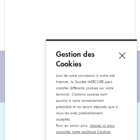
2 modes de retrait
Vos commandes
Un paiement
soigneusement
100% sécurisé
à votre disposition
préparées
Gestion des
Cookies
Restons connectés
Lors de votre connexion à notre site
Internet, la Société MERCURE peut
installer différents cookies sur votre
terminal. Certains cookies sont
soumis à votre consentement
préalable et ne seront déposés que si
vous les avez préalablement
Aide & contact
acceptés.
Pour en savoir plus,
cliquez ici pour
consulter notre politique Cookies
.