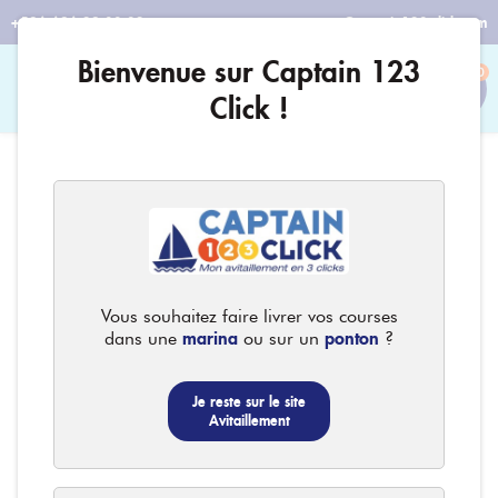
+596 696 29 08 32
contact@captain123-click.com
Bienvenue sur Captain 123
0
Click !
Vous souhaitez faire livrer vos courses
marina
ponton
dans une
ou sur un
?
Je reste sur le site
Avitaillement