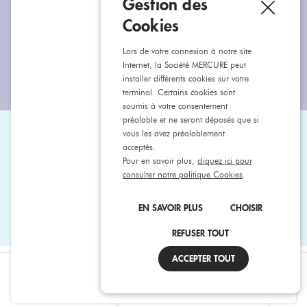
Gestion des
Cookies
Restons connectés
Lors de votre connexion à notre site
Internet, la Société MERCURE peut
installer différents cookies sur votre
terminal. Certains cookies sont
soumis à votre consentement
préalable et ne seront déposés que si
vous les avez préalablement
Aide & contact
acceptés.
Pour en savoir plus,
cliquez ici pour
consulter notre politique Cookies
.
Appelez-nous
Écrivez-nous
EN SAVOIR PLUS
CHOISIR
REFUSER TOUT
ACCEPTER TOUT
Mentions légales
CGV
CGU
Confidentialité
Accueil
Mes rayons
Ma liste
Mon compte
Cookies
Gestion des Cookies