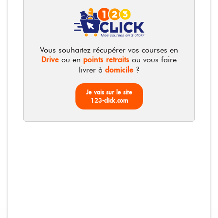
180g
Photos non contractuelles
Vous souhaitez récupérer vos courses en
Drive
points retraits
ou en
ou vous faire
domicile
livrer à
?
Pâturages - Brique affinée
Je vais sur le site
La boite de 180g
123-click.com
2,75 €
15,28 € / KG
Bientôt disponible
2,75 €
Total :