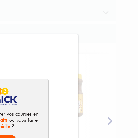
- 26
%
rer vos courses en
aits
ou vous faire
icile
?
800g
400g