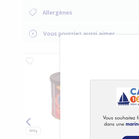
Allergènes
Vous pourriez aussi aimer
Vous souhaitez fa
marin
dans une
300g
300g