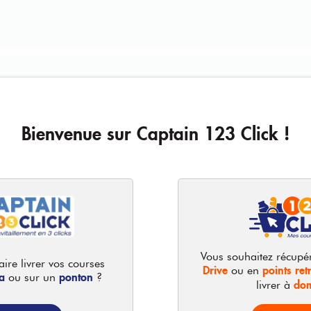
Bienvenue sur Captain 123 Click !
Vous souhaitez récupé
ire livrer vos courses
Drive
points retr
ou en
a
ponton
ou sur un
?
dom
livrer à
490g