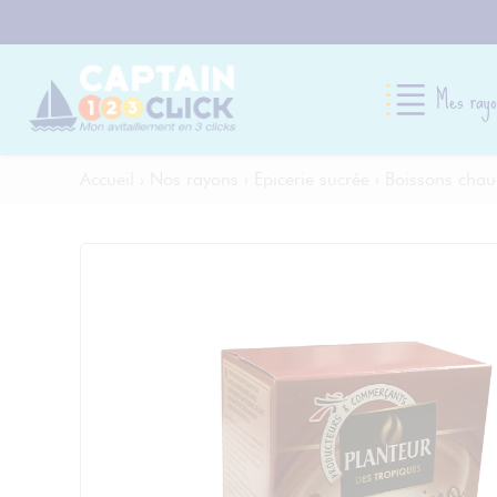
Mes rayo
Accueil
›
Nos rayons
›
Epicerie sucrée
›
Boissons chau