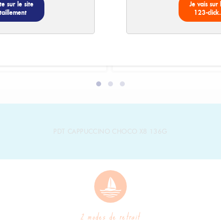
3
 - Poudre
Nesquik - Poudre
te sur le site
Je vais sur 
3,75 €
ée
chocolatée 490g
taillement
123-click
au lie
3.75 € /
unité
PDT CAPPUCCINO CHOCO X8 136G
2 modes de retrait