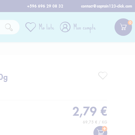
+596 696 29 08 32
contact@captain123-click.com
0
Ma liste
Mon compte
0g
2,79 €
69,75 € / KG