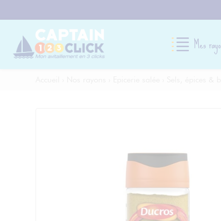
Mes rayo
Accueil
›
Nos rayons
›
Epicerie salée
›
Sels, épices & b