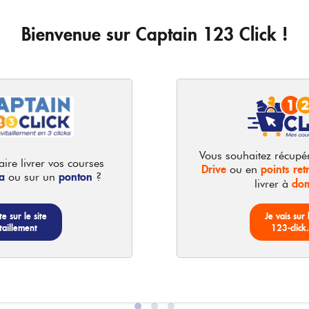
Bienvenue sur Captain 123 Click !
Vous souhaitez récupé
ire livrer vos courses
Drive
points retr
ou en
36g
a
ponton
ou sur un
?
dom
livrer à
 Moulin de
Ducros - Poivre gris
3,99 €
2
ux 5 baies
moulu
te sur le site
Je vais sur 
3.99 € /
unité
taillement
123-click