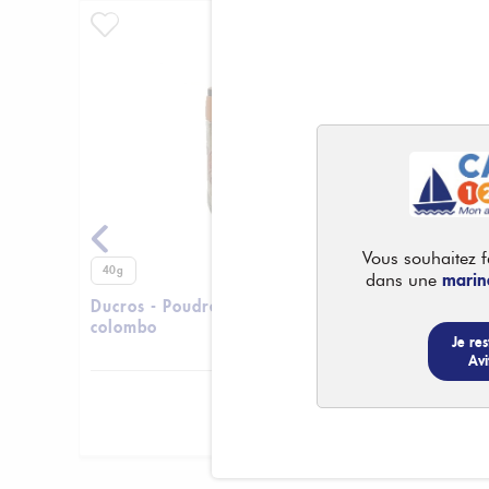
Vous souhaitez fa
40g
24g
marin
dans une
Ducros - Poudre à
Ducros -
15 €
2,19 €
colombo
poivre a
Je res
15 € /
unité
2.19 € /
unité
Avi