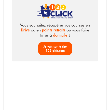
230g
Photos non contractuelles
Vous souhaitez récupérer vos courses en
Drive
points retraits
ou en
ou vous faire
domicile
livrer à
?
Saint Eloi - Champignons de
Je vais sur le site
Paris émincés
123-click.com
La conserve de 230g
1,69 €
7,35 € / KG
1,69 €
Total :