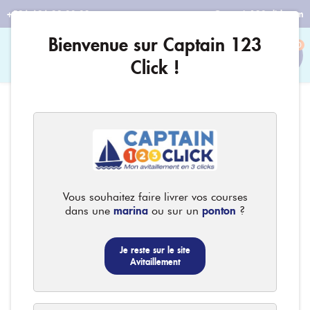
+596 696 29 08 32
contact@captain123-click.com
Bienvenue sur Captain 123
0
Click !
Vous souhaitez faire livrer vos courses
marina
ponton
dans une
ou sur un
?
Je reste sur le site
Avitaillement