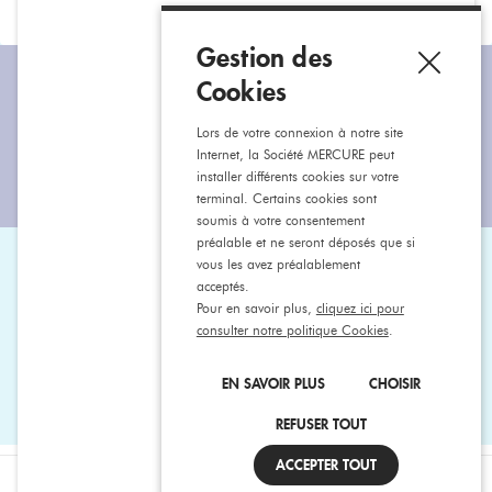
préparées
Gestion des
Cookies
Restons connectés
Lors de votre connexion à notre site
Internet, la Société MERCURE peut
installer différents cookies sur votre
terminal. Certains cookies sont
soumis à votre consentement
préalable et ne seront déposés que si
vous les avez préalablement
Aide & contact
acceptés.
Pour en savoir plus,
cliquez ici pour
consulter notre politique Cookies
.
Appelez-nous
Écrivez-nous
EN SAVOIR PLUS
CHOISIR
REFUSER TOUT
ACCEPTER TOUT
Mentions légales
CGV
CGU
Confidentialité