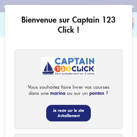
+596 696 29 08 32
contact@captain123-click.com
Bienvenue sur Captain 123
0
Click !
Vous souhaitez faire livrer vos courses
marina
ponton
dans une
ou sur un
?
Je reste sur le site
Avitaillement