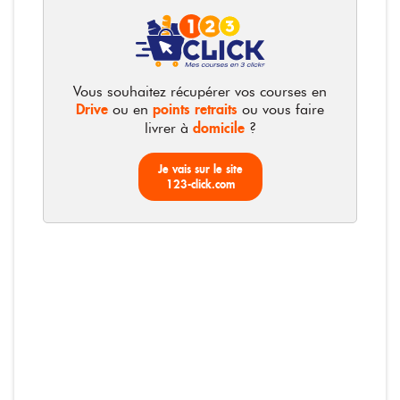
360g
Photos non contractuelles
Vous souhaitez récupérer vos courses en
Drive
points retraits
ou en
ou vous faire
domicile
livrer à
?
Bouton d'Or - Cornichons extra-
Je vais sur le site
fins
123-click.com
Le bocal de 360g
3,45 €
9,58 € / KG
3,45 €
Total :