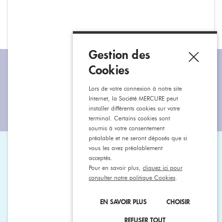
2 modes de retrait
Vos commandes
Un paiement
soigneusement
100% sécurisé
à votre disposition
préparées
Gestion des
Cookies
Restons connectés
Lors de votre connexion à notre site
Internet, la Société MERCURE peut
installer différents cookies sur votre
terminal. Certains cookies sont
soumis à votre consentement
préalable et ne seront déposés que si
vous les avez préalablement
Aide & contact
acceptés.
Pour en savoir plus,
cliquez ici pour
consulter notre politique Cookies
.
Appelez-nous
Écrivez-nous
EN SAVOIR PLUS
CHOISIR
REFUSER TOUT