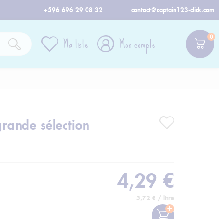
+596 696 29 08 32
contact@captain123-click.com
0
Ma liste
Mon compte
rande sélection
4,29 €
5,72 € / litre