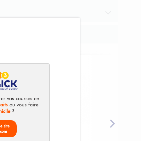
rer vos courses en
aits
ou vous faire
icile
?
le site
.com
75cl
75cl