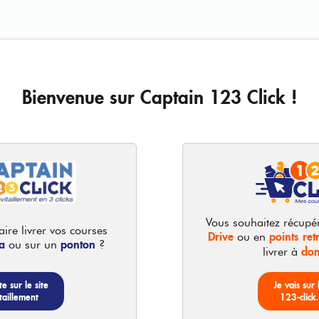
Bienvenue sur Captain 123 Click !
Vous souhaitez récupé
ire livrer vos courses
Drive
points retr
ou en
a
ponton
ou sur un
?
dom
livrer à
te sur le site
Je vais sur 
taillement
123-click
75cl