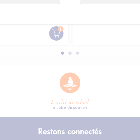
 -
Nicolas Feuillatte -
37,05 €
34
ne demi-sec
Champagne brut
e
grande réserve
37.05 € /
unité
3
2 modes de retrait
à votre disposition
Restons connectés