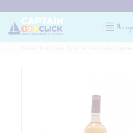
Mes rayo
Accueil
›
Nos rayons
›
Boissons
›
Vins & champagnes