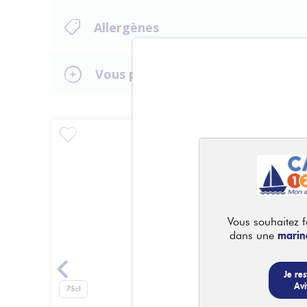
Allergènes
Vous pourriez aussi aimer
Vous souhaitez fa
marin
dans une
Je res
Avi
75cl
75cl