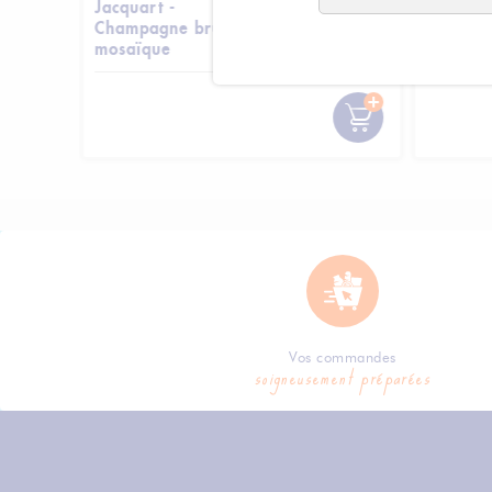
Jacquart -
Jacquart
15 €
37,05 €
Champagne brut
Champag
mosaïque
mosaïqu
15 € /
unité
37.05 € /
unité
Vos commandes
soigneusement préparées