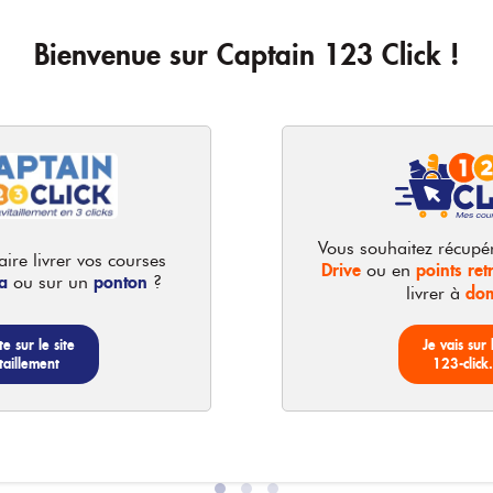
Bienvenue sur Captain 123 Click !
Vous souhaitez récupé
ire livrer vos courses
Drive
points retr
ou en
20
a
ponton
ou sur un
?
dom
livrer à
 Culottes
Always - Serviettes
13,55 €
3
tes urinaires
hygiéniques Maxi
te sur le site
Je vais sur 
Long
13.55 € /
unité
taillement
123-click