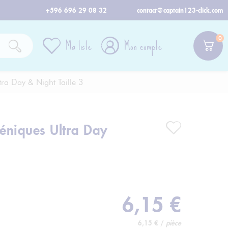
+596 696 29 08 32
contact@captain123-click.com
0
Ma liste
Mon compte
tra Day & Night Taille 3
iéniques Ultra Day
6,15 €
6,15 € /
pièce