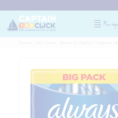
Mes rayo
Accueil
›
Nos rayons
›
Beauté & Hygiène
›
Hygiène fém